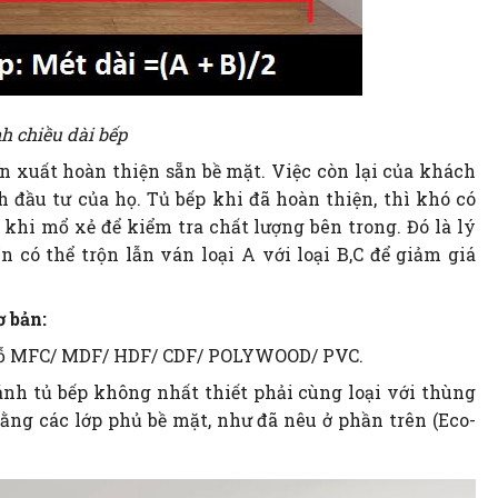
h chiều dài bếp
ản xuất hoàn thiện sẵn bề mặt. Việc còn lại của khách
 đầu tư của họ. Tủ bếp khi đã hoàn thiện, thì khó có
ừ khi mổ xẻ để kiểm tra chất lượng bên trong. Đó là lý
n có thể trộn lẫn ván loại A với loại B,C để giảm giá
ơ bản:
án gỗ MFC/ MDF/ HDF/ CDF/ POLYWOOD/ PVC.
 cánh tủ bếp không nhất thiết phải cùng loại với thùng
ằng các lớp phủ bề mặt, như đã nêu ở phần trên (Eco-