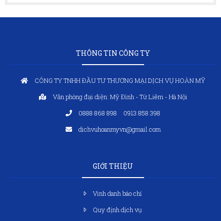
THÔNG TIN CÔNG TY
CÔNG TY TNHH ĐẦU TƯ THƯƠNG MẠI DỊCH VỤ HOÀN MỸ
Văn phòng đại diện: Mỹ Đình - Từ Liêm - Hà Nội
0888 868 898
0913 858 398
dichvuhoanmyvn@gmail.com
GIỚI THIỆU
Vinh danh báo chí
Quy định dịch vụ