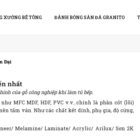
G XƯỞNG BÊ TÔNG
ĐÁNH BÓNG SÀN ĐÁ GRANITO
n Đại
ến nhất
chính của gỗ công nghiệp khi làm tủ bếp.
như MFC MDF, HDF, PVC v.v…chính là phần cốt (lõi)
nên tấm ván. Như các chất kết dính, phụ gia, độ cứng,
neer/ Melamine/ Laminate/ Acrylic/ Arilux/ Sơn 2K