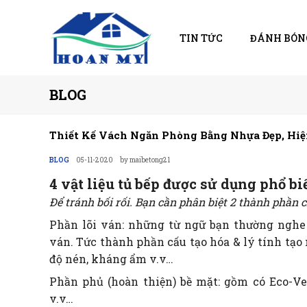
TIN TỨC
ĐÁNH BÓN
BLOG
Thiết Kế Vách Ngăn Phòng Bằng Nhựa Đẹp, Hiệ
BLOG
05-11-2020
by maibetong21
4 vật liệu tủ bếp được sử dụng phổ bi
Để tránh bối rối. Bạn cần phân biệt 2 thành phần 
Phần lõi ván: những từ ngữ bạn thường nghe 
ván. Tức thành phần cấu tạo hóa & lý tính tạo 
độ nén, kháng ẩm v.v…
Phần phủ (hoàn thiện) bề mặt: gồm có Eco-Ve
v.v…