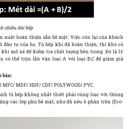
h chiều dài bếp
ản xuất hoàn thiện sẵn bề mặt. Việc còn lại của khách
 đầu tư của họ. Tủ bếp khi đã hoàn thiện, thì khó có
ừ khi mổ xẻ để kiểm tra chất lượng bên trong. Đó là lý
n có thể trộn lẫn ván loại A với loại B,C để giảm giá
ơ bản:
án gỗ MFC/ MDF/ HDF/ CDF/ POLYWOOD/ PVC.
 cánh tủ bếp không nhất thiết phải cùng loại với thùng
ằng các lớp phủ bề mặt, như đã nêu ở phần trên (Eco-