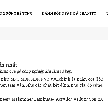
G XƯỞNG BÊ TÔNG
ĐÁNH BÓNG SÀN ĐÁ GRANITO
ến nhất
chính của gỗ công nghiệp khi làm tủ bếp.
như MFC MDF, HDF, PVC v.v…chính là phần cốt (lõi)
nên tấm ván. Như các chất kết dính, phụ gia, độ cứng,
neer/ Melamine/ Laminate/ Acrylic/ Arilux/ Sơn 2K