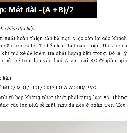
h chiều dài bếp
ản xuất hoàn thiện sẵn bề mặt. Việc còn lại của khách
 đầu tư của họ. Tủ bếp khi đã hoàn thiện, thì khó có
ừ khi mổ xẻ để kiểm tra chất lượng bên trong. Đó là lý
n có thể trộn lẫn ván loại A với loại B,C để giảm giá
ơ bản:
án gỗ MFC/ MDF/ HDF/ CDF/ POLYWOOD/ PVC.
 cánh tủ bếp không nhất thiết phải cùng loại với thùng
ằng các lớp phủ bề mặt, như đã nêu ở phần trên (Eco-